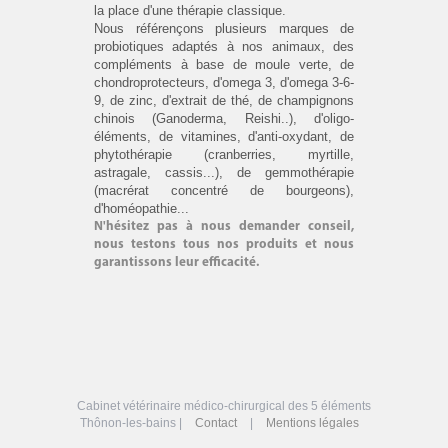
la place d'une thérapie classique.
Nous référençons plusieurs marques de
probiotiques adaptés à nos animaux, des
compléments à base de moule verte, de
chondroprotecteurs, d'omega 3, d'omega 3-6-
9, de zinc, d'extrait de thé, de champignons
chinois (Ganoderma, Reishi..), d'oligo-
éléments, de vitamines, d'anti-oxydant, de
phytothérapie (cranberries, myrtille,
astragale, cassis...), de gemmothérapie
(macrérat concentré de bourgeons),
d'homéopathie...
N'hésitez pas à nous demander conseil,
nous testons tous nos produits et nous
garantissons leur efficacité.
Cabinet vétérinaire médico-chirurgical des 5 éléments
Thônon-les-bains |
Contact
|
Mentions légales